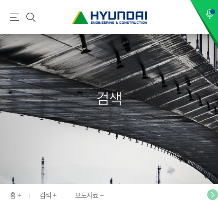
현
메
검
대
뉴
색
건
설
(
H
검색
Y
U
N
D
A
I
:
E
홈
검색
보도자료
N
G