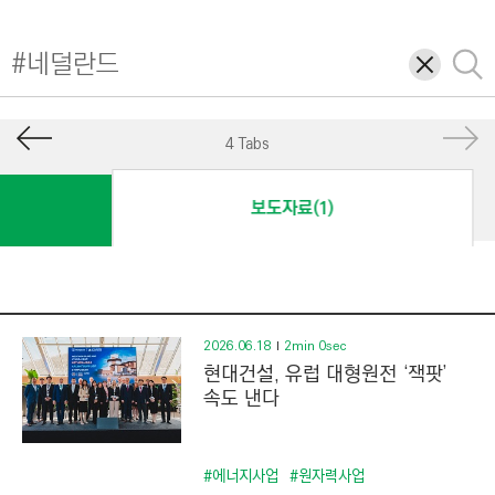
I
N
삭
검
E
제
색
E
R
4 Tabs
I
N
보도자료(1)
G
&
C
O
N
2026.06.18
2min 0sec
현대건설, 유럽 대형원전 ‘잭팟’
S
속도 낸다
T
R
U
#에너지사업
#원자력사업