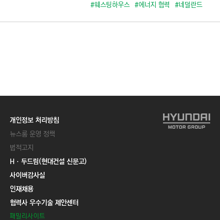
C
#웨스팅하우스
#에너지 협력
#네덜란드
T
I
O
N
)
개인정보 처리방침
뉴스룸 운영 정책
법적고지
Hㆍ두드림(현대건설 신문고)
사이버감사실
인재채용
협력사 우수기술 제안센터
패밀리사이트