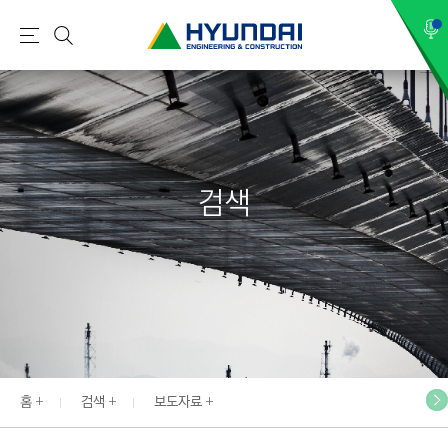
현
메
검
대
뉴
색
건
설
(
H
검색
Y
U
N
D
A
I
:
E
홈
검색
보도자료
N
G