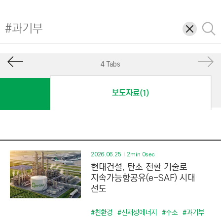
I
N
삭
검
E
제
색
E
R
4 Tabs
I
N
보도자료(1)
G
&
C
O
N
2026.06.25
2min 0sec
현대건설, 탄소 전환 기술로
S
지속가능항공유(e-SAF) 시대
T
선도
R
U
#친환경
#신재생에너지
#수소
#과기부