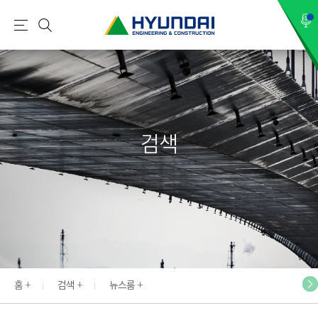
현
메
검
대
뉴
색
건
설
(
H
검색
Y
U
N
D
A
I
:
E
홈
검색
뉴스룸
N
G