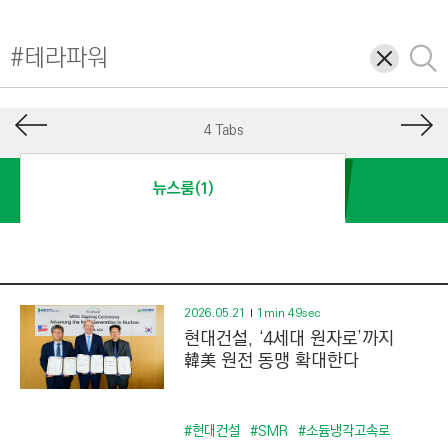
I
N
삭
검
E
제
색
E
R
4 Tabs
I
N
뉴스룸(1)
G
&
C
O
N
2026.05.21
1min 49sec
현대건설, ‘4세대 원자로’까지
S
韓美 원전 동맹 확대한다
T
R
U
#현대건설
#SMR
#소듐냉각고속로