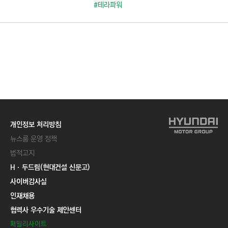
C
#테라파워
T
I
O
N
)
개인정보 처리방침
뉴스룸 운영 정책
법적고지
Hㆍ두드림(현대건설 신문고)
사이버감사실
인재채용
협력사 우수기술 제안센터
패밀리사이트