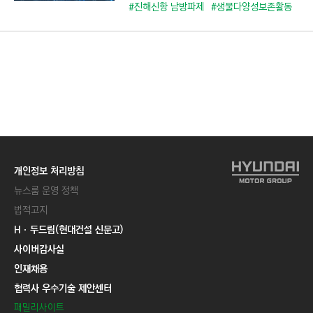
C
#진해신항 남방파제
#생물다양성보존활동
T
I
O
N
)
개인정보 처리방침
뉴스룸 운영 정책
법적고지
Hㆍ두드림(현대건설 신문고)
사이버감사실
인재채용
협력사 우수기술 제안센터
패밀리사이트