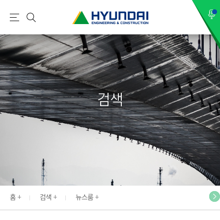
현
메
검
대
뉴
색
건
설
(
H
검색
Y
U
N
D
A
I
:
E
홈
검색
뉴스룸
N
G