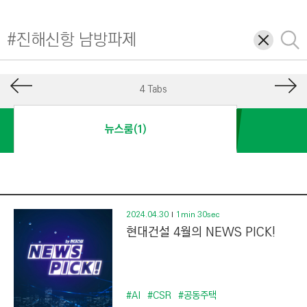
I
N
삭
검
E
제
색
E
R
4 Tabs
I
N
뉴스룸(1)
G
&
C
O
N
2024.04.30
1min 30sec
현대건설 4월의 NEWS PICK!
S
T
R
U
#AI
#CSR
#공동주택