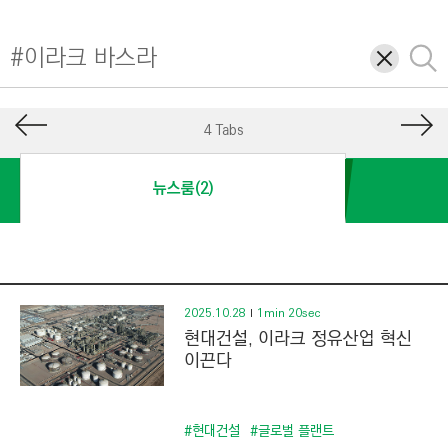
I
N
삭
검
E
제
색
E
R
4 Tabs
I
N
뉴스룸(2)
G
&
C
O
N
2025.10.28
1min 20sec
현대건설, 이라크 정유산업 혁신
S
이끈다
T
R
U
#현대건설
#글로벌 플랜트