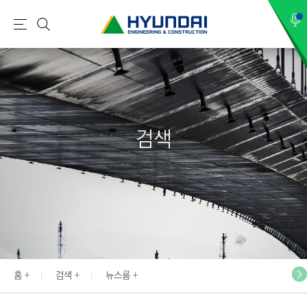
현
메
검
대
뉴
색
건
설
(
H
검색
Y
U
N
D
A
I
:
E
홈
검색
뉴스룸
N
G