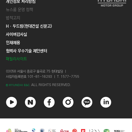
개인정보 처리방침
뉴스룸 운영 정책
법적고지
Hㆍ두드림(현대건설 신문고)
사이버감사실
인재채용
협력사 우수기술 제안센터
패밀리사이트
03058 서울시 종로구 율곡로 75 현대빌딩 ㅣ
사업자등록번호 101-81-16293 ㅣ T. 1577-7755
ALL RIGHTS RESERVED.
© HYUNDAI E&C.
유
네
페
인
카
링
튜
이
이
스
카
크
브
버
스
타
오
드