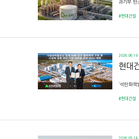
과기부 탄소
C
T
#현대건설
I
O
N
)
2026.06.19
현대건
‘석탄화력발
#현대건설
2026.05.14