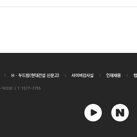
Hㆍ두드림(현대건설 신문고)
사이버감사실
인재채용
협
6293 ㅣ T. 1577-7755
유
네
튜
이