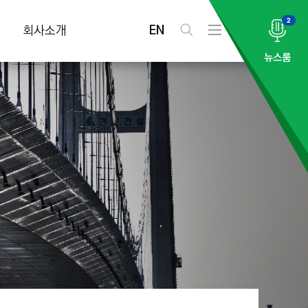
2
EN
회사소개
검
전
색
체
뉴스룸
메
뉴