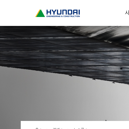
현
사
대
건
설
(
H
Y
U
N
D
A
I
:
E
N