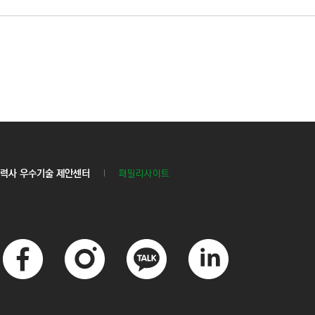
력사 우수기술 제안센터
패밀리사이트
페
인
카
링
이
스
카
크