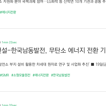
 자원화 분야 국책과제 참여…LG화학 등 산학연 10개 기관과 공동 추진 
#에너지전환
1min 22sec
설-한국남동발전, 무탄소 에너지 전환 기
전소 부지·설비 활용한 차세대 원자로 연구 및 사업화 추진’ ■ 19일(금
#SMR
#소형모듈원전
#에너지전환
#한국남동발전
1min 33sec