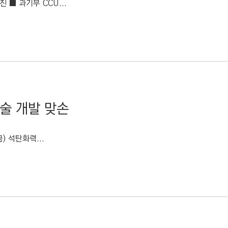
■ 과기부 CCU...
술 개발 맞손
) 석탄화력...