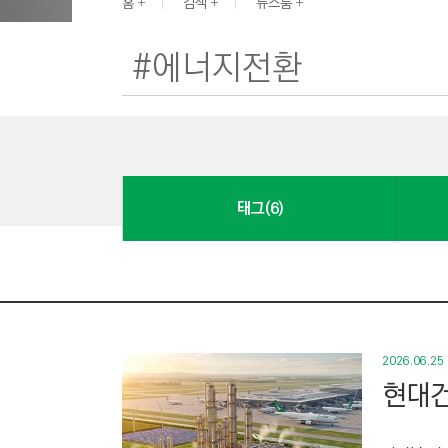
G
홈
검색
뉴스룸
I
N
E
E
R
I
N
태그(6)
G
&
C
O
N
S
2026.06.25
T
현대건
R
U