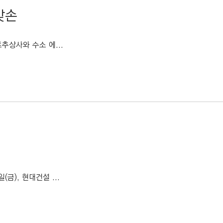
맞손
추상사와 수소 에...
), 현대건설 ...