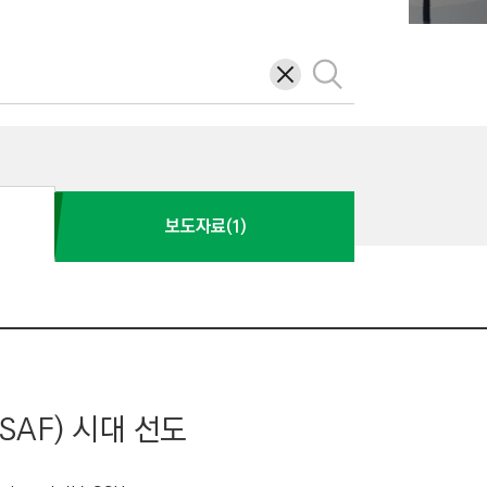
삭
검
제
색
보도자료(1)
AF) 시대 선도