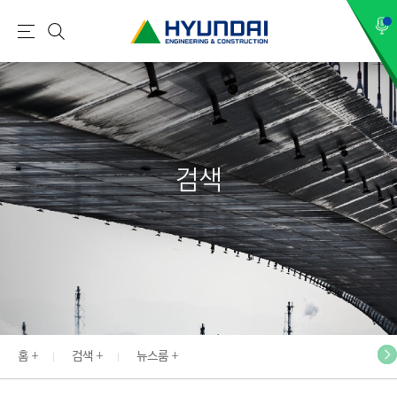
현
메
검
대
뉴
색
건
설
(
H
검색
Y
U
N
D
A
I
:
E
홈
검색
뉴스룸
N
G