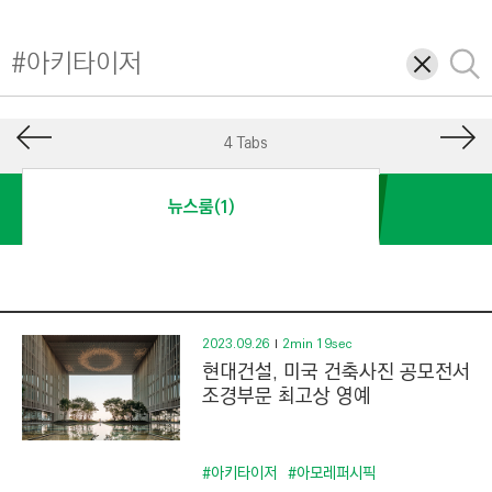
I
N
삭
검
E
제
색
E
R
4 Tabs
I
N
뉴스룸(1)
G
&
C
O
N
2023.09.26
2min 19sec
현대건설, 미국 건축사진 공모전서
S
조경부문 최고상 영예
T
R
U
#아키타이저
#아모레퍼시픽