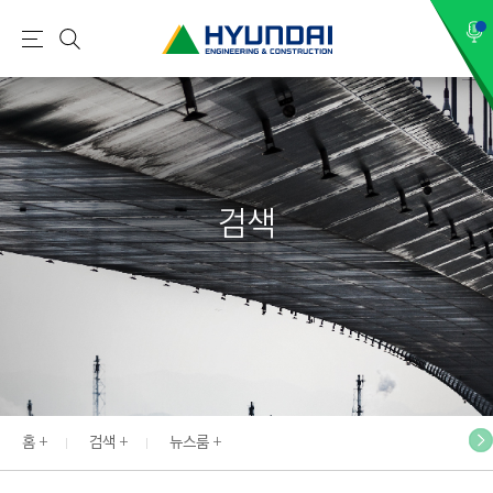
현
메
검
대
뉴
색
건
설
(
H
검색
Y
U
N
D
A
I
:
E
홈
검색
뉴스룸
N
G