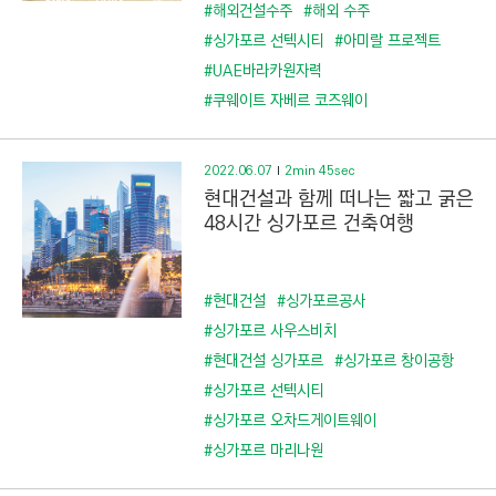
C
#해외건설수주
#해외 수주
T
#싱가포르 선텍시티
#아미랄 프로젝트
I
#UAE바라카원자력
O
#쿠웨이트 자베르 코즈웨이
N
)
2022.06.07
2min 45sec
현대건설과 함께 떠나는 짧고 굵은
48시간 싱가포르 건축여행
#현대건설
#싱가포르공사
#싱가포르 사우스비치
#현대건설 싱가포르
#싱가포르 창이공항
#싱가포르 선텍시티
#싱가포르 오차드게이트웨이
#싱가포르 마리나원