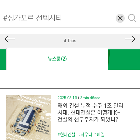
I
N
삭
검
E
제
색
E
R
4 Tabs
I
N
뉴스룸(2)
G
&
C
O
N
2025.03.19
3min 46sec
해외 건설 누적 수주 1조 달러
S
시대, 현대건설은 어떻게 K-
T
건설의 선두주자가 되었나?
R
U
#현대건설
#사우디 주베일