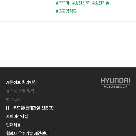
C
#쿠드미
#송전선로
#송전기술
T
#초고압직류
I
O
N
)
개인정보 처리방침
뉴스룸 운영 정책
법적고지
Hㆍ두드림(현대건설 신문고)
사이버감사실
인재채용
협력사 우수기술 제안센터