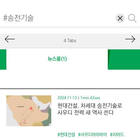
I
N
삭
검
E
제
색
E
R
4 Tabs
I
N
뉴스룸(1)
G
&
C
O
N
2024.11.12
1min 42sec
현대건설, 차세대 송전기술로
S
사우디 전력 새 역사 쓴다
T
R
U
#현대건설
#사우디아라비아
#리야드