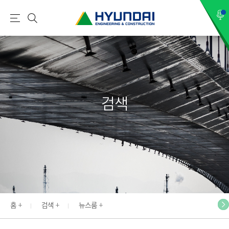
현
메
검
대
뉴
색
건
설
(
H
검색
Y
U
N
D
A
I
:
E
홈
검색
뉴스룸
N
G