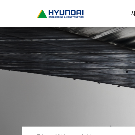
현
사
대
건
설
(
H
Y
U
N
D
A
I
:
E
N