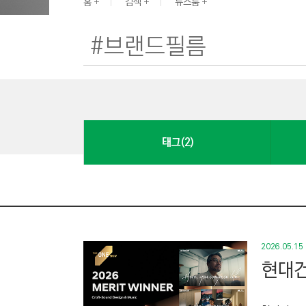
G
홈
검색
뉴스룸
I
N
E
E
R
I
N
태그(2)
G
&
C
O
N
S
2026.05.15
T
현대건
R
U