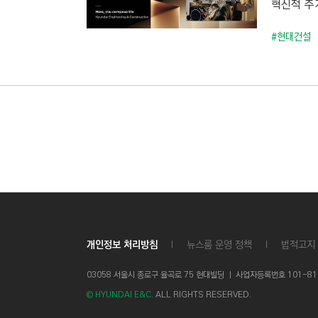
혁신적 주거
C
T
#현대건설
I
O
N
)
개인정보 처리방침
뉴스룸 운영 정책
법적고지
03058 서울시 종로구 율곡로 75 현대빌딩 ㅣ
사업자등록번호 101-81-1
© HYUNDAI E&C.
ALL RIGHTS RESERVED.