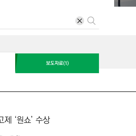
삭
검
제
색
보도자료(1)
고제 ‘원쇼’ 수상