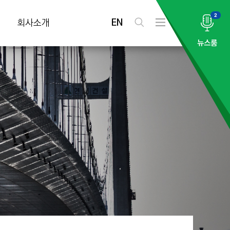
2
EN
회사소개
검
전
색
체
뉴스룸
메
뉴