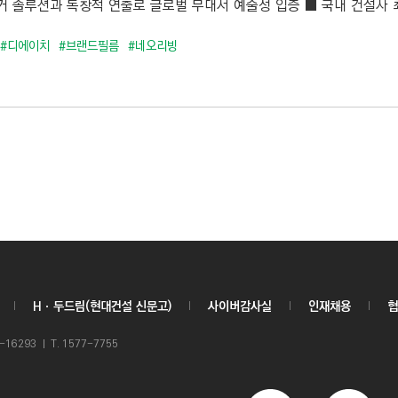
 솔루션과 독창적 연출로 글로벌 무대서 예술성 입증 ■ 국내 건설사 최초
#디에이치
#브랜드필름
#네오리빙
Hㆍ두드림(현대건설 신문고)
사이버감사실
인재채용
협
6293 ㅣ T. 1577-7755