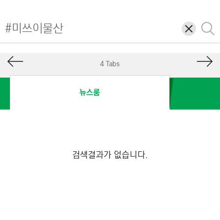
I
N
삭
검
E
제
색
E
R
4 Tabs
I
N
뉴스룸
G
&
C
O
N
검색결과가 없습니다.
S
T
R
U