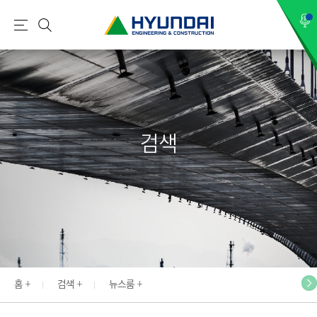
현
메
검
대
뉴
색
건
설
(
H
검색
Y
U
N
D
A
I
:
E
홈
검색
뉴스룸
N
G