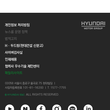
C
T
I
O
개인정보 처리방침
N
뉴스룸 운영 정책
)
법적고지
Hㆍ두드림(현대건설 신문고)
사이버감사실
인재채용
협력사 우수기술 제안센터
패밀리사이트
03058 서울시 종로구 율곡로 75 현대빌딩 ㅣ
사업자등록번호 101-81-16293 ㅣ T. 1577-7755
ALL RIGHTS RESERVED.
© HYUNDAI E&C.