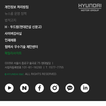
개인정보 처리방침
뉴스룸 운영 정책
법적고지
Hㆍ두드림(현대건설 신문고)
사이버감사실
인재채용
협력사 우수기술 제안센터
패밀리사이트
03058 서울시 종로구 율곡로 75 현대빌딩 ㅣ
사업자등록번호 101-81-16293 ㅣ T. 1577-7755
ALL RIGHTS RESERVED.
© HYUNDAI E&C.
유
네
페
인
카
링
튜
이
이
스
카
크