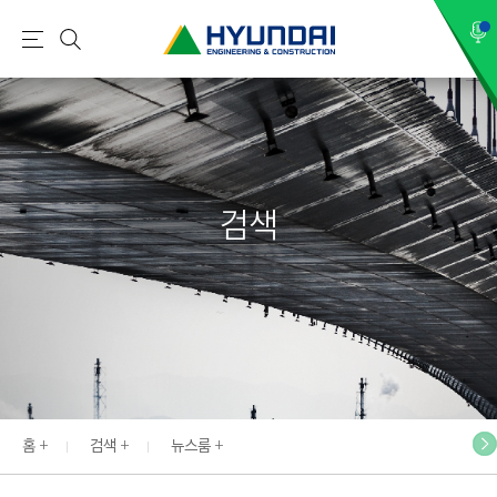
현
메
검
대
뉴
색
건
설
(
H
검색
Y
U
N
D
A
I
:
E
홈
검색
뉴스룸
N
G