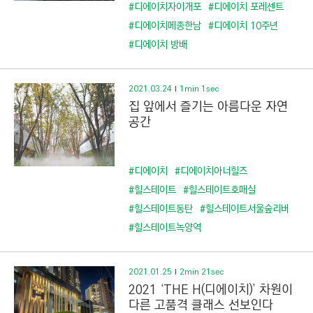
C
#디에이치자이개포
#디에이치 포레센트
T
#디에이치메종한남
#디에이치 10주년
I
#디에이치 방배
O
N
2021.03.24
1min 1sec
)
집 앞에서 즐기는 아름다운 자연
공간
#디에이치
#디에이치아너힐즈
#힐스테이트
#힐스테이트호매실
#힐스테이트동탄
#힐스테이트서울숲리버
#힐스테이트녹양역
2021.01.25
2min 21sec
2021 ‘THE H(디에이치)’ 차원이
다른 고품격 클래스 선보인다