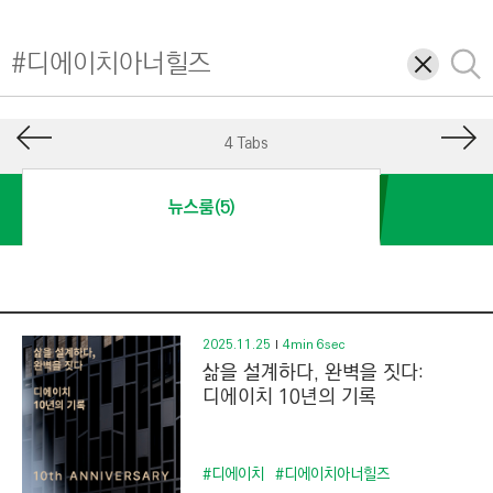
I
N
삭
검
E
제
색
E
R
4 Tabs
I
N
뉴스룸(5)
G
&
C
O
N
2025.11.25
4min 6sec
삶을 설계하다, 완벽을 짓다:
S
디에이치 10년의 기록
T
R
U
#디에이치
#디에이치아너힐즈