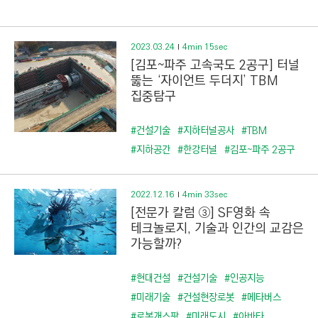
C
T
I
2023.03.24
4min 15sec
O
[김포~파주 고속국도 2공구] 터널
N
뚫는 ‘자이언트 두더지’ TBM
집중탐구
)
#건설기술
#지하터널공사
#TBM
#지하공간
#한강터널
#김포~파주 2공구
2022.12.16
4min 33sec
[전문가 칼럼 ③] SF영화 속
테크놀로지, 기술과 인간의 교감은
가능할까?
#현대건설
#건설기술
#인공지능
#미래기술
#건설현장로봇
#메타버스
#로봇개스팟
#미래도시
#아바타