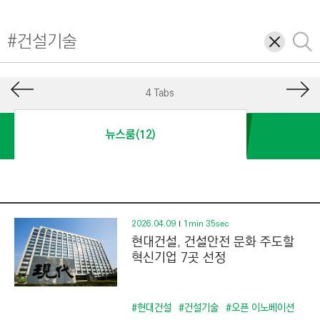
I
N
삭
검
E
제
색
E
R
4 Tabs
I
N
뉴스룸(12)
G
&
C
O
N
2026.04.09
1min 35sec
현대건설, 건설안전 문화 주도할
S
혁신기업 7곳 선정
T
R
U
#현대건설
#건설기술
#오픈 이노베이션