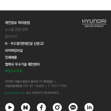
개인정보 처리방침
뉴스룸 운영 정책
법적고지
Hㆍ두드림(현대건설 신문고)
사이버감사실
인재채용
협력사 우수기술 제안센터
패밀리사이트
03058 서울시 종로구 율곡로 75 현대빌딩 ㅣ
사업자등록번호 101-81-16293 ㅣ T. 1577-7755
ALL RIGHTS RESERVED.
© HYUNDAI E&C.