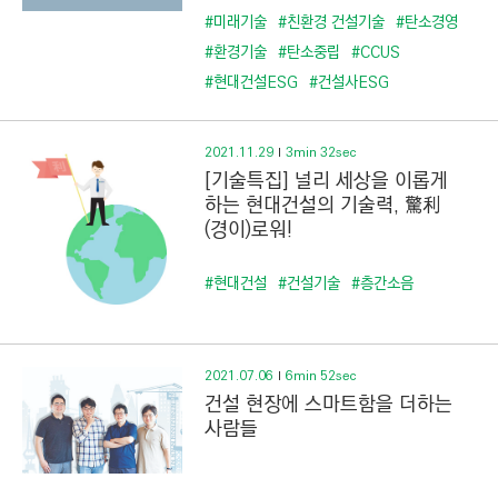
#미래기술
#친환경 건설기술
#탄소경영
#환경기술
#탄소중립
#CCUS
#현대건설ESG
#건설사ESG
2021.11.29
3min 32sec
[기술특집] 널리 세상을 이롭게
하는 현대건설의 기술력, 驚利
(경이)로워!
#현대건설
#건설기술
#층간소음
2021.07.06
6min 52sec
건설 현장에 스마트함을 더하는
사람들