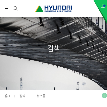
현
메
검
대
뉴
색
건
설
(
H
검색
Y
U
N
D
A
I
:
E
홈
검색
뉴스룸
N
G