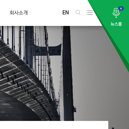
4
EN
회사소개
검
전
색
체
뉴스룸
메
뉴