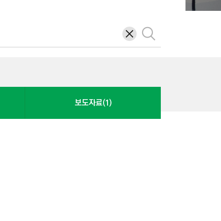
삭
검
제
색
보도자료(1)