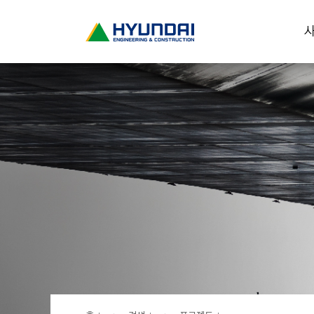
현
사
대
건
설
(
H
Y
U
N
D
A
I
:
E
N