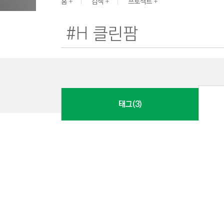
G
홈
검색
프로젝트
I
N
E
E
R
I
N
태그(3)
G
&
C
O
N
S
T
R
U