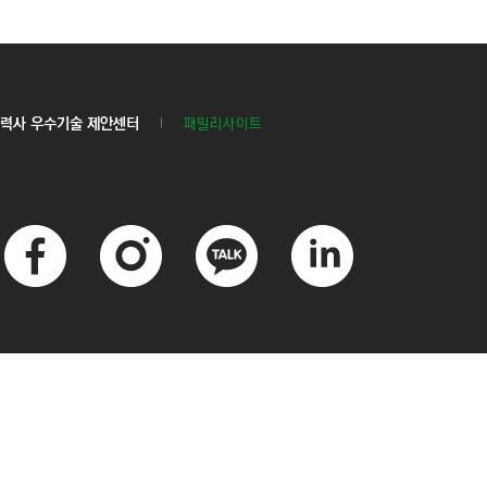
력사 우수기술 제안센터
패밀리사이트
페
인
카
링
이
스
카
크
스
타
오
드
북
그
톡
인
램