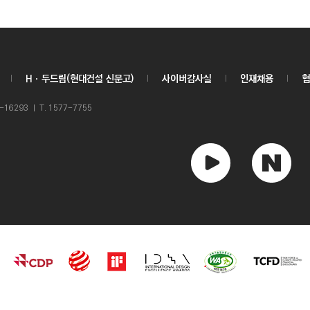
Hㆍ두드림(현대건설 신문고)
사이버감사실
인재채용
협
6293 ㅣ T. 1577-7755
유
네
튜
이
브
버