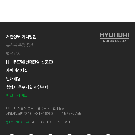
C
T
I
O
N
개인정보 처리방침
)
뉴스룸 운영 정책
법적고지
Hㆍ두드림(현대건설 신문고)
사이버감사실
인재채용
협력사 우수기술 제안센터
패밀리사이트
03058 서울시 종로구 율곡로 75 현대빌딩 ㅣ
사업자등록번호 101-81-16293 ㅣ T. 1577-7755
ALL RIGHTS RESERVED.
© HYUNDAI E&C.