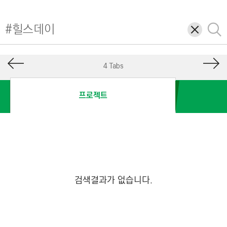
I
N
삭
검
E
제
색
E
R
4 Tabs
I
N
프로젝트
G
&
C
O
N
S
검색결과가 없습니다.
T
R
U