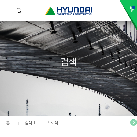
현
메
검
대
뉴
색
건
설
(
H
검색
Y
U
N
D
A
I
:
E
홈
검색
프로젝트
N
G