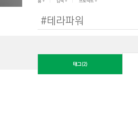
G
홈
검색
프로젝트
I
N
E
E
R
I
N
태그(2)
G
&
C
O
N
S
T
R
U