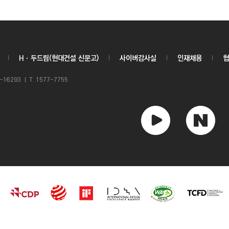
Hㆍ두드림(현대건설 신문고)
사이버감사실
인재채용
협
6293 ㅣ T. 1577-7755
유
네
튜
이
브
버