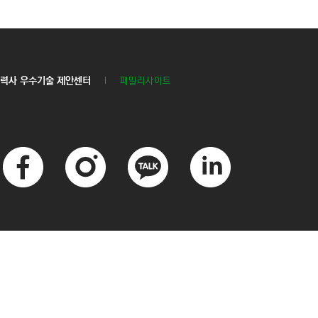
력사 우수기술 제안센터
패밀리사이트
페
인
카
링
이
스
카
크
스
타
오
드
북
그
톡
인
램