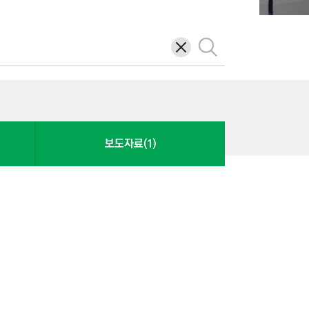
삭
검
제
색
보도자료(1)