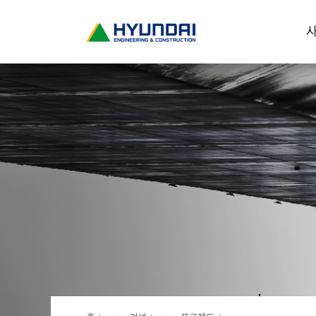
현
사
대
건
설
(
H
Y
U
N
D
A
I
:
E
N