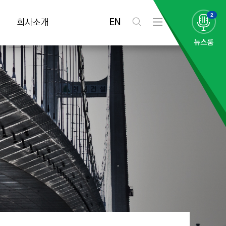
2
EN
회사소개
검
전
색
체
뉴스룸
메
뉴