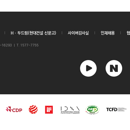
Hㆍ두드림(현대건설 신문고)
사이버감사실
인재채용
협
6293 ㅣ T. 1577-7755
유
네
튜
이
브
버