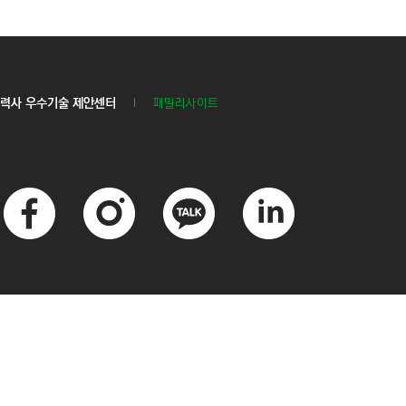
력사 우수기술 제안센터
패밀리사이트
페
인
카
링
이
스
카
크
스
타
오
드
북
그
톡
인
램