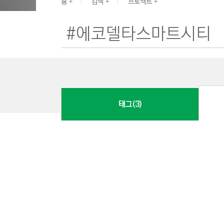
G
홈
검색
프로젝트
I
N
E
E
R
I
N
태그(3)
G
&
C
O
N
S
T
R
U