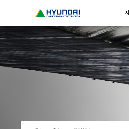
현
사
대
건
설
(
H
Y
U
N
D
A
I
:
E
N