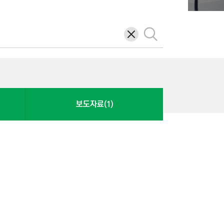
삭
검
제
색
보도자료(1)