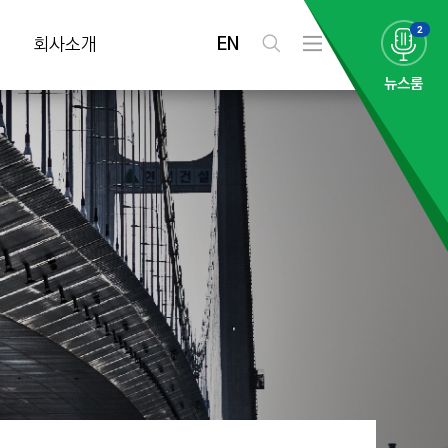
2
EN
회사소개
검
전
색
체
뉴스룸
메
뉴