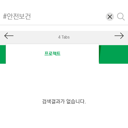
I
N
삭
검
E
제
색
E
R
4 Tabs
I
N
프로젝트
G
&
C
O
N
S
검색결과가 없습니다.
T
R
U