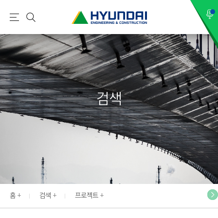
현
메
검
대
뉴
색
건
설
(
H
검색
Y
U
N
D
A
I
:
E
홈
검색
프로젝트
N
G