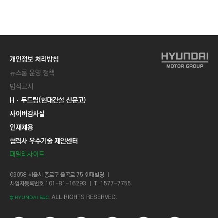
C
T
I
O
N
개인정보 처리방침
)
뉴스룸 운영 정책
법적고지
Hㆍ두드림(현대건설 신문고)
사이버감사실
인재채용
협력사 우수기술 제안센터
패밀리사이트
03058 서울시 종로구 율곡로 75 현대빌딩 ㅣ
사업자등록번호 101-81-16293 ㅣ T. 1577-7755
ALL RIGHTS RESERVED.
© HYUNDAI E&C.