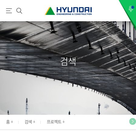
현
메
검
대
뉴
색
건
설
(
H
검색
Y
U
N
D
A
I
:
E
홈
검색
프로젝트
N
G