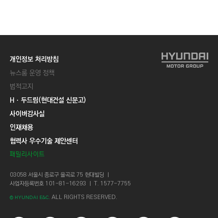
C
T
I
O
N
개인정보 처리방침
)
뉴스룸 운영 정책
법적고지
Hㆍ두드림(현대건설 신문고)
사이버감사실
인재채용
협력사 우수기술 제안센터
패밀리사이트
03058 서울시 종로구 율곡로 75 현대빌딩 ㅣ
사업자등록번호 101-81-16293 ㅣ T. 1577-7755
ALL RIGHTS RESERVED.
© HYUNDAI E&C.