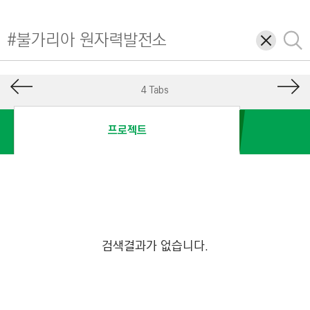
I
N
삭
검
E
제
색
E
R
4 Tabs
I
N
프로젝트
G
&
C
O
N
S
검색결과가 없습니다.
T
R
U