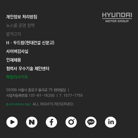
개인정보 처리방침
뉴스룸 운영 정책
법적고지
Hㆍ두드림(현대건설 신문고)
사이버감사실
인재채용
협력사 우수기술 제안센터
패밀리사이트
03058 서울시 종로구 율곡로 75 현대빌딩 ㅣ
사업자등록번호 101-81-16293 ㅣ T. 1577-7755
ALL RIGHTS RESERVED.
© HYUNDAI E&C.
유
네
페
인
카
링