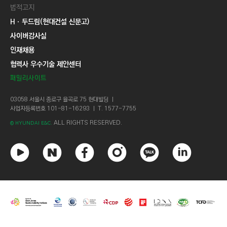
법적고지
Hㆍ두드림(현대건설 신문고)
사이버감사실
인재채용
협력사 우수기술 제안센터
패밀리사이트
03058 서울시 종로구 율곡로 75 현대빌딩 ㅣ
사업자등록번호 101-81-16293 ㅣ T. 1577-7755
ALL RIGHTS RESERVED.
© HYUNDAI E&C.
유
네
페
인
카
링
튜
이
이
스
카
크
브
버
스
타
오
드
북
그
톡
인
램