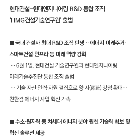
현대건설-현대엔지니어링 R&D 통합 조직
‘HMG건설기술연구원’ 출범
■ 국내 건설사 최대 R&D 조직 탄생… 에너지·미래주거·
스마트건설·인프라 등 미래 역량 강화
… 6월 1일, 현대건설 기술연구원과 현대엔지니어링
미래기술추진단 통합 조직 출범
… 기술 자산
·
인력
·
자원 결집으로 양 사(兩社) 강점 확대…
친환경
·
에너지 사업 혁신 가속
■ 수소·원자력 등 차세대 에너지 분야 원천 기술력 확보 및
혁신 솔루션 제공