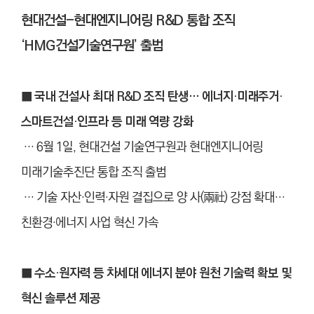
현대건설-현대엔지니어링 R&D 통합 조직
‘HMG건설기술연구원’ 출범
■ 국내 건설사 최대 R&D 조직 탄생… 에너지·미래주거·
스마트건설·인프라 등 미래 역량 강화
… 6월 1일, 현대건설 기술연구원과 현대엔지니어링
미래기술추진단 통합 조직 출범
… 기술 자산
·
인력
·
자원 결집으로 양 사(兩社) 강점 확대…
친환경
·
에너지 사업 혁신 가속
■ 수소·원자력 등 차세대 에너지 분야 원천 기술력 확보 및
혁신 솔루션 제공