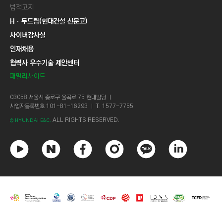
법적고지
Hㆍ두드림(현대건설 신문고)
사이버감사실
인재채용
협력사 우수기술 제안센터
패밀리사이트
03058 서울시 종로구 율곡로 75 현대빌딩 ㅣ
사업자등록번호 101-81-16293 ㅣ T. 1577-7755
ALL RIGHTS RESERVED.
© HYUNDAI E&C.
유
네
페
인
카
링
튜
이
이
스
카
크
브
버
스
타
오
드
북
그
톡
인
램