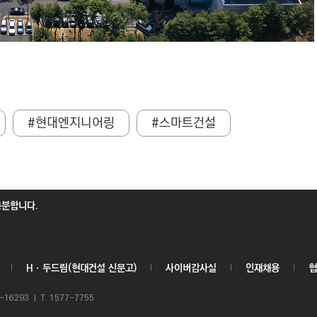
#현대엔지니어링
#스마트건설
충분합니다.
Hㆍ두드림(현대건설 신문고)
사이버감사실
인재채용
협
6293 ㅣ T. 1577-7755