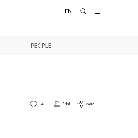
EN
검
메
색
뉴
PEOPLE
Print
5,489
Share