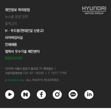
개인정보 처리방침
뉴스룸 운영 정책
법적고지
Hㆍ두드림(현대건설 신문고)
사이버감사실
인재채용
협력사 우수기술 제안센터
패밀리사이트
03058 서울시 종로구 율곡로 75 현대빌딩 ㅣ
사업자등록번호 101-81-16293 ㅣ T. 1577-7755
ALL RIGHTS RESERVED.
© HYUNDAI E&C.
유
네
페
인
카
링
튜
이
이
스
카
크