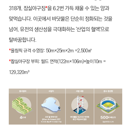
318개, 잠실야구장
*
을 6.2번 가득 채울 수 있는 양과
맞먹습니다. 이곳에서 바닷물은 단순히 정화되는 것을
넘어, 유전의 생산성을 극대화하는 '산업의 혈액'으로
탈바꿈합니다.
*
올림픽 규격 수영장: 50m×25m×2m =2,500㎥
*
잠
실야구장 부피: 필드 면적(122m×106m)×높이10m =
129,320m³