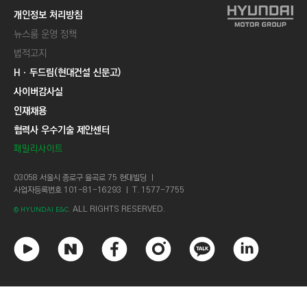
개인정보 처리방침
뉴스룸 운영 정책
법적고지
Hㆍ두드림(현대건설 신문고)
사이버감사실
인재채용
협력사 우수기술 제안센터
패밀리사이트
03058 서울시 종로구 율곡로 75 현대빌딩 ㅣ
사업자등록번호 101-81-16293 ㅣ T. 1577-7755
ALL RIGHTS RESERVED.
© HYUNDAI E&C.
유
네
페
인
카
링
튜
이
이
스
카
크