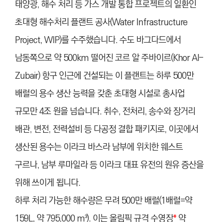
태양광, 해수 처리 등 가스 개발 통합 프로젝트의 일환인
초대형 해수처리 플랜트 공사(Water Infrastructure
Project, WIP)를 수주했습니다. 수도 바그다드에서
남동쪽으로 약 500km 떨어진 코르 알 주바이르(Khor Al-
Zubair) 항구 인근에 건설되는 이 플랜트는 하루 500만
배럴의 용수 생산 능력을 갖춘 초대형 시설로 총사업
규모만 4조 원을 넘습니다. 취수, 전처리, 송수와 장거리
배관, 변전, 전력설비 등 다공정 결합 패키지로, 이곳에서
생산된 용수는 이라크 바스라 남부에 위치한 웨스트
구르나, 남부 루마일라 등 이라크 대표 유전의 원유 증산을
위해 쓰이게 됩니다.
하루 처리 가능한 해수량은 무려 500만 배럴(1배럴=약
159L, 약 795,000 m³). 이는 올림픽 규격 수영장
*
약