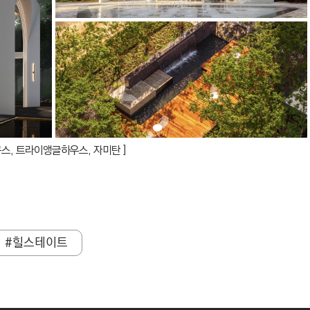
스, 트라이앵글하우스, 자미탄 ]
#힐스테이트