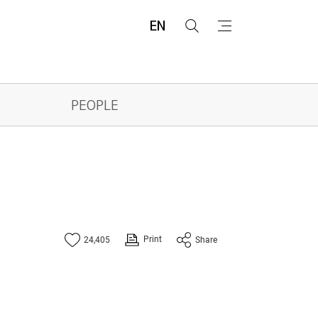
EN
검
메
색
뉴
PEOPLE
Print
24,405
Share