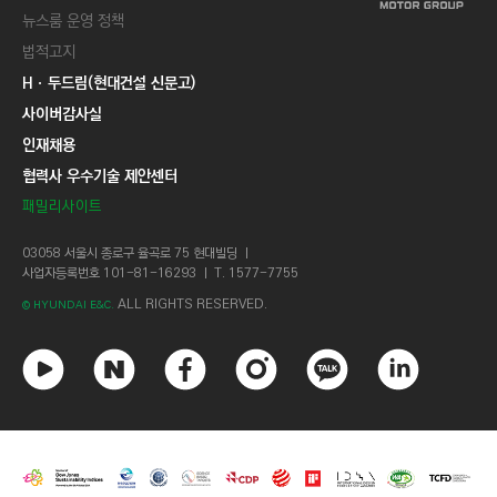
뉴스룸 운영 정책
법적고지
Hㆍ두드림(현대건설 신문고)
사이버감사실
인재채용
협력사 우수기술 제안센터
패밀리사이트
03058 서울시 종로구 율곡로 75 현대빌딩 ㅣ
사업자등록번호 101-81-16293 ㅣ T. 1577-7755
ALL RIGHTS RESERVED.
© HYUNDAI E&C.
유
네
페
인
카
링
튜
이
이
스
카
크
브
버
스
타
오
드
북
그
톡
인