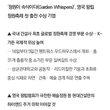
‘정원이 속삭이다(Garden Whispers)’, 영국 왕립
정원축제 첫 출전 수상 기염
▲ 국내 건설사 최초 글로벌 정원축제 경쟁 부문 수상… K-
가든 국제적 위상 높여
… 16일부터 5일간 웬트워스 우드하우스에서 개최… 총
31개 출품작 중 쇼가든 부문 실버길트 수상
… 성균관대학교와 공동작… 리드미컬한 기둥과 초화류
중심 식재로 자연‧건축‧예술 경계 허문 연출 주목
▲
영국 왕립협회가 극찬한 예술정원 등 현대건설만의
하이엔드 주거 미학 이어갈 것