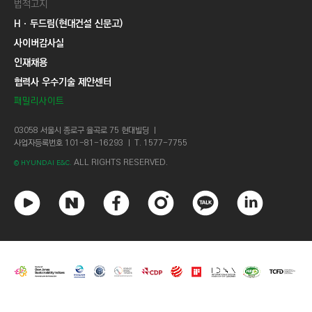
법적고지
Hㆍ두드림(현대건설 신문고)
사이버감사실
인재채용
협력사 우수기술 제안센터
패밀리사이트
03058 서울시 종로구 율곡로 75 현대빌딩 ㅣ
사업자등록번호 101-81-16293 ㅣ T. 1577-7755
ALL RIGHTS RESERVED.
© HYUNDAI E&C.
유
네
페
인
카
링
튜
이
이
스
카
크
브
버
스
타
오
드
북
그
톡
인
램