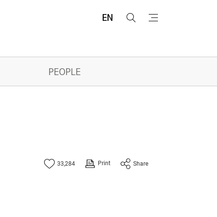
EN
검
메
색
뉴
PEOPLE
Print
33,284
Share