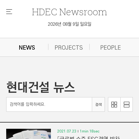
HDEC
Newsroom
메
뉴
2026년 08월 9일 일요일
NEWS
PROJECTS
PEOPLE
현대건설 뉴스
이
리
검색
미
스
지
트
로
로
보
보
2021.07.23
1min 18sec
기
기