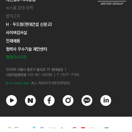
뉴스룸 운영 정책
법적고지
Hㆍ두드림(현대건설 신문고)
사이버감사실
인재채용
협력사 우수기술 제안센터
패밀리사이트
03058 서울시 종로구 율곡로 75 현대빌딩 ㅣ
사업자등록번호 101-81-16293 ㅣ T. 1577-7755
ALL RIGHTS RESERVED.
© HYUNDAI E&C.
유
네
페
인
카
링
튜
이
이
스
카
크
브
버
스
타
오
드