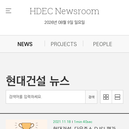
HDEC
Newsroom
메
뉴
2026년 08월 9일 일요일
NEWS
PROJECTS
PEOPLE
현대건설 뉴스
이
리
검색
미
스
지
트
로
로
보
보
2021.11.18
1min 40sec
기
기