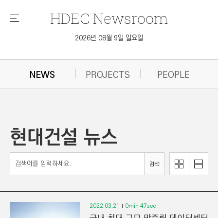
HDEC
Newsroom
메
뉴
2026년 08월 9일 일요일
NEWS
PROJECTS
PEOPLE
현대건설 뉴스
이
리
검색
미
스
지
트
로
로
보
보
2022.03.21
0min 47sec
기
기