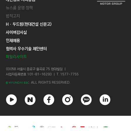
뉴스룸 운영 정책
법적고지
Hㆍ두드림(현대건설 신문고)
사이버감사실
인재채용
협력사 우수기술 제안센터
패밀리사이트
03058 서울시 종로구 율곡로 75 현대빌딩 ㅣ
사업자등록번호 101-81-16293 ㅣ T. 1577-7755
ALL RIGHTS RESERVED.
© HYUNDAI E&C.
유
네
페
인
카
링
튜
이
이
스
카
크
브
버
스
타
오
드