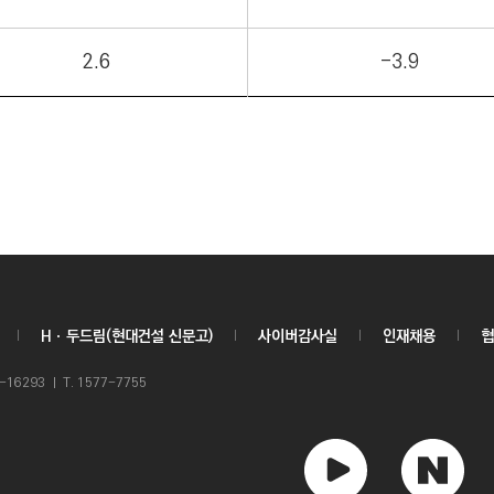
2.6
-3.9
Hㆍ두드림(현대건설 신문고)
사이버감사실
인재채용
협
6293 ㅣ T. 1577-7755