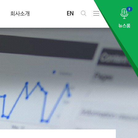
2
EN
회사소개
검
전
색
체
뉴스룸
메
뉴