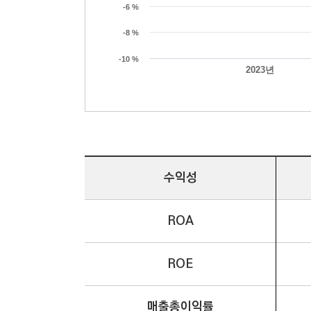
-6 %
-8 %
-10 %
2023년
수익성
ROA
2
0
2
ROE
3
년
부
터
매출총이익률