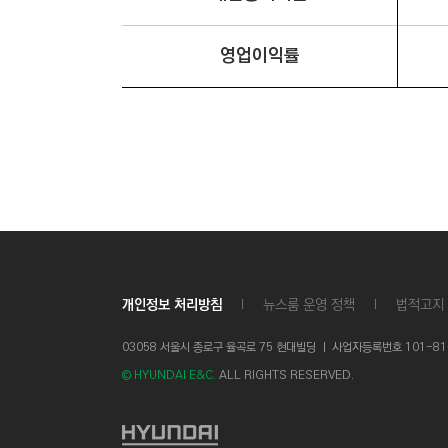
2
0
2
영업이익률
5
년
까
지
수
익
성
지
표
대
한
테
이
블
개인정보 처리방침
뉴스룸 운영 정책
법적고지
입
니
다
03058 서울시 종로구 율곡로 75 현대빌딩 ㅣ
사업자등록번호 101-81-1
.
© HYUNDAI E&C.
ALL RIGHTS RESERVED.