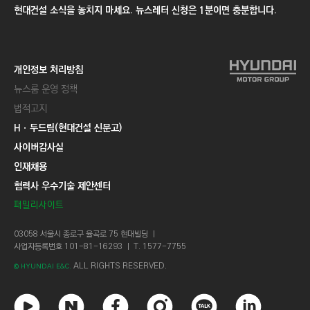
현대건설 소식을 놓치지 마세요. 뉴스레터 신청은 1분이면 충분합니다.
개인정보 처리방침
뉴스룸 운영 정책
법적고지
Hㆍ두드림(현대건설 신문고)
사이버감사실
인재채용
협력사 우수기술 제안센터
패밀리사이트
03058 서울시 종로구 율곡로 75 현대빌딩 ㅣ
사업자등록번호 101-81-16293 ㅣ T. 1577-7755
ALL RIGHTS RESERVED.
© HYUNDAI E&C.