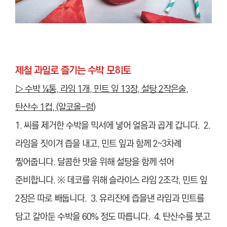
제철 과일로 즐기는 수박 모히토
▷
수박 ¼통, 라임 1개, 민트 잎 13장, 설탕 2작은술,
탄산수 1컵, (알코올-럼)
1. 씨를 제거한 수박을 믹서에 넣어 얼음과 곱게 갑니다. 2.
라임을 짓이겨 즙을 내고, 민트 잎과 함께 2~3차례
찧어줍니다. 달콤한 맛을 위해 설탕을 함께 섞어
준비합니다. ※ 데코를 위해 슬라이스 라임
2조각, 민트 잎
2장은 따로 빼둡니다. 3.
유리잔에 즙을낸 라임과 민트를
담고 갈아둔 수박을 60% 정도 따릅니다. 4. 탄산수를 붓고