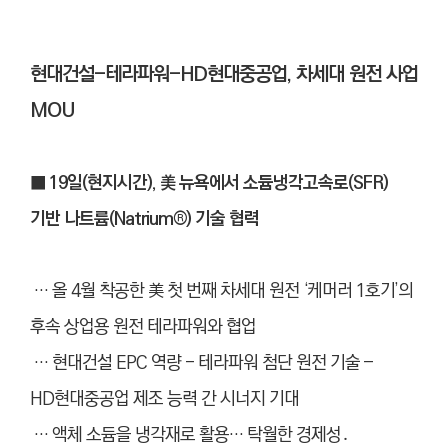
현대건설-테라파워-HD현대중공업, 차세대 원전 사업
MOU
■ 19일(현지시간), 美 뉴욕에서 소듐냉각고속로(SFR)
기반 나트륨(Natrium®) 기술 협력
… 올 4월 착공한 美 첫 번째 차세대 원전 ‘케머러 1호기’의
후속 상업용 원전 테라파워와 협업
… 현대건설 EPC 역량 - 테라파워 첨단 원전 기술 –
HD현대중공업 제조 능력 간 시너지 기대
… 액체 소듐을 냉각재로 활용… 탁월한 경제성․