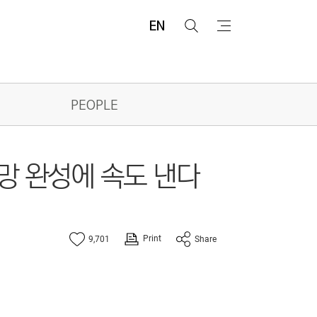
EN
검
메
색
뉴
PEOPLE
통망 완성에 속도 낸다
Print
9,701
Share