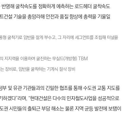
건을 반영해 굴착속도를 정확하게 예측하는 로드헤더 굴착속도
트건설 기술을 총망라해 안전과 품질 향상에 총력을 기울일
): 대형 원통형 굴착기로 암반을 잘게 부수고, 그 자리에 세그먼트를 조립해 터널을
e): 암반의 지지력을 이용하여 굴진하는 무실드(개방형) TBM
사용되는 장비로, 암반을 굴착하는 기계식 절삭 장비
정부 및 유관 기관들과의 긴밀한 협조를 통해 수도권 교통 지도를
을 기하겠다”라며, “현대건설은 다수의 민자철도사업을 성공적으로
도권 시민들의 출퇴근 부담 해소는 물론 지역 균등 발전에 보탬이