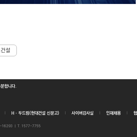
트건설
충분합니다.
Hㆍ두드림(현대건설 신문고)
사이버감사실
인재채용
협
6293 ㅣ T. 1577-7755