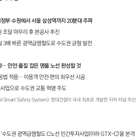
의정부·수원에서 서울 삼성역까지 20분대 주파
원 조달 마무리 후 본공사 추진
하철 3배 빠른 광역급행철도로 수도권 균형 발전
집약… 안전·품질 잡은 명품 노선 완성할 것
공법 적용… 이용객 안전·편의 최우선 시공
사업으로 수도권 교통 혁명 주도
Tunnel Smart Safety System): 현대건설이 국내 최초로 개발한 지하 터널 무선
‘수도권 광역급행철도 C노선 민간투자사업(이하 GTX-C)’을 본격