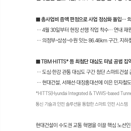
■ 총사업비 증액 판정으로 사업 정상화 돌입… 
… 4월 30일부터 현장 선행 작업 착수… 연내 재
… 의정부~삼성~수원 잇는 86.46km 구간, 지
■ TBM·HITTS* 등 최첨단 대심도 터널 공법 
… 도심·한강 관통 대심도 구간 첨단 스마트건설 
… 현대건설, 서해선·대장홍대선에 이은 민자철도
*HITTS(Hyundai Integrated & TVWS-based 
통신 기술과 안전 솔루션을 통합한 스마트 안전 시스템
현대건설이 수도권 교통 혁명을 이끌 핵심 노선인 