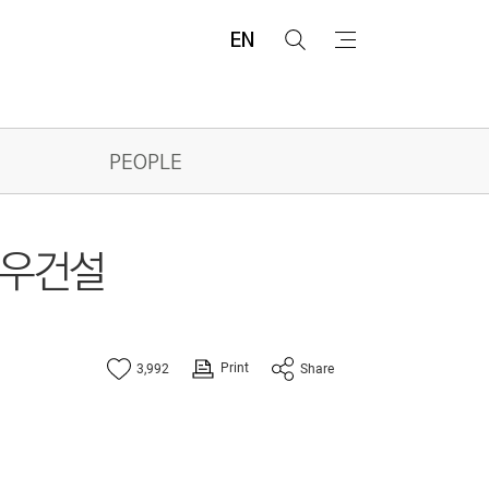
EN
검
메
색
뉴
PEOPLE
일우건설
Print
3,992
Share