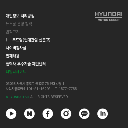
개인정보 처리방침
뉴스룸 운영 정책
법적고지
Hㆍ두드림(현대건설 신문고)
사이버감사실
인재채용
협력사 우수기술 제안센터
패밀리사이트
03058 서울시 종로구 율곡로 75 현대빌딩 ㅣ
사업자등록번호 101-81-16293 ㅣ T. 1577-7755
ALL RIGHTS RESERVED.
© HYUNDAI E&C.
유
네
페
인
카
링