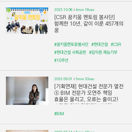
2023.10.06
4min 18sec
[CSR 꿈키움 멘토링 봉사단]
함께한 10년, 같이 이룬 457개의
꿈
#꿈키움멘토링봉사단
#현대건설
#CSR
#현대건설 사회공헌
#임직원 재능기부
#10주년
2023.09.01
5min 33sec
[기획연재] 현대건설 전문가 열전
⑤ BIM 전문가 오연주 책임
효율은 올리고, 오류는 줄이고!
스마트 건설 앞당기는 ‘변화
촉진자’
#BIM