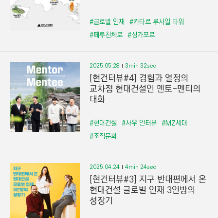
#글로벌 인재
#카타르 루사일 타워
#페루친체로
#싱가포르
2025.05.28
3min 32sec
[현건터뷰#4] 경험과 열정의
교차점 현대건설인 멘토-멘티의
대화
#현대건설
#사우 인터뷰
#MZ세대
#조직문화
2025.04.24
4min 24sec
[현건터뷰#3] 지구 반대편에서 온
현대건설 글로벌 인재 3인방의
성장기