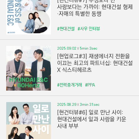
[현건터뷰#7] 우정보다 먼
사랑보다는 가까이: 현대건설 형제
·자매의 특별한 동행
#현대건설
#사우 인터뷰
2025.09.02
5min 3sec
[현업로그#3] 재생에너지 전환을
이끄는 최고의 파트너십: 현대건설
X 식스티헤르츠
#전력중개거래
#PPA
2025.08.29
3min 31sec
[현건터뷰#6] 일로 만난 사이:
현대건설에서 일과 사랑을 키운
사내 부부