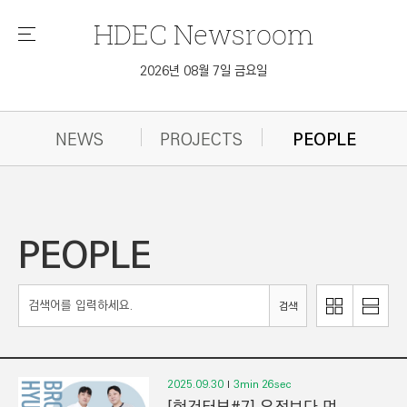
HDEC
Newsroom
메
뉴
2026년 08월 7일 금요일
NEWS
PROJECTS
PEOPLE
PEOPLE
이
리
검색
미
스
지
트
로
로
보
보
2025.09.30
3min 26sec
기
기