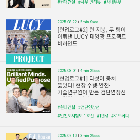
#현대건설
#사우 인터뷰
#사내부부
2025.08.22
5min 9sec
[현업로그#2] 한 지붕, 두 팀이
이뤄낸 LUCY 태양광 프로젝트
비하인드
2025.08.04
4min 29sec
[현업로그#1] 다섯이 뭉쳐
뚫었다! 현장 수행·안전·
기술연구원이 만든 검단연장선
초협업 도전기
#현대건설
#검단연장선
#인천도시철도 1호선
#TBM
#로드헤더
2025.07.16
3min 25sec