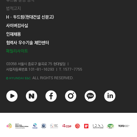
뉴스룸 운영 정책
법적고지
Hㆍ두드림(현대건설 신문고)
사이버감사실
인재채용
협력사 우수기술 제안센터
패밀리사이트
03058 서울시 종로구 율곡로 75 현대빌딩 ㅣ
사업자등록번호 101-81-16293 ㅣ T. 1577-7755
ALL RIGHTS RESERVED.
© HYUNDAI E&C.
유
네
페
인
카
링
튜
이
이
스
카
크
브
버
스
타
오
드
북
그
톡
인